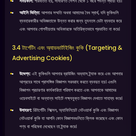
সময়কাল:
পরিবর্তিত হয়, সাধারণত সেশন থেকে ১ বছর পর্যন্ত স্থায়ী হয়।
আইনি ভিত্তি:
আপনার সম্মতি অথবা আমাদের বৈধ স্বার্থ, যদি কুকিগুলি
ব্যবহারকারীর অভিজ্ঞতাকে উন্নত করার জন্য ন্যূনতম ডেটা ব্যবহার করে
এবং আপনার গোপনীয়তার অধিকারকে অতিরিক্তভাবে প্রভাবিত না করে।
3.4 টার্গেটিং এবং অ্যাডভার্টাইজিং কুকি (Targeting &
Advertising Cookies)
উদ্দেশ্য:
এই কুকিগুলি আপনার ব্রাউজিং অভ্যাস ট্র্যাক করে এবং আপনার
আগ্রহের সাথে প্রাসঙ্গিক বিজ্ঞাপন সরবরাহ করতে ব্যবহৃত হয়। এগুলি
বিজ্ঞাপন প্রচারণার কার্যকারিতা পরিমাপ করতে এবং আপনাকে আমাদের
ওয়েবসাইটে বা অন্যান্য সাইটে লক্ষ্যযুক্ত বিজ্ঞাপন দেখাতে সাহায্য করে।
উদাহরণ:
রিটার্গেটিং পিক্সেল, অ্যাফিলিয়েট নেটওয়ার্ক কুকি এবং বিজ্ঞাপন
নেটওয়ার্ক কুকি যা আপনি কোন বিজ্ঞাপনগুলিতে ক্লিক করেছেন এবং কোন
পণ্য বা পরিষেবা দেখেছেন তা ট্র্যাক করে।