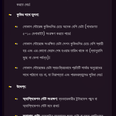
করতে দেয়।
কুকির সাথে তুলনা:
লোকাল স্টোরেজ কুকিগুলির চেয়ে অনেক বেশি ডেটা (সাধারণত
৫-১০ মেগাবাইট) সংরক্ষণ করতে পারে।
লোকাল স্টোরেজে সংরক্ষিত ডেটা সেশন কুকিগুলির চেয়ে বেশি স্থায়ী
হয় এবং এর কোনো মেয়াদ শেষ হওয়ার তারিখ থাকে না (ম্যানুয়ালি
মুছে না ফেলা পর্যন্ত)।
লোকাল স্টোরেজের ডেটা স্বয়ংক্রিয়ভাবে প্রতিটি সার্ভার অনুরোধের
সাথে পাঠানো হয় না, যা নিরাপত্তা এবং পারফরম্যান্সের সুবিধা দেয়।
উদ্দেশ্য:
অ্যাপ্লিকেশন স্টেট সংরক্ষণ:
ব্যবহারকারীর ইন্টারফেস পছন্দ বা
অ্যাপ্লিকেশন স্টেট মনে রাখা।
ক্যাশেড ডেটা:
অফলাইন ব্যবহারের জন্য ডেটা বা দ্রুত লোডিংয়ের