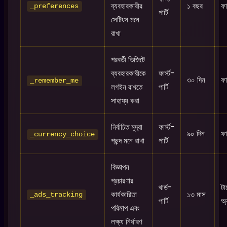
ব্যবহারকারীর
১ বছর
ফ
_preferences
পার্টি
সেটিংস মনে
রাখা
পরবর্তী ভিজিটে
ব্যবহারকারীকে
ফার্স্ট-
৩০ দিন
ফ
_remember_me
লগইন রাখতে
পার্টি
সাহায্য করা
নির্বাচিত মুদ্রা
ফার্স্ট-
৯০ দিন
ফ
_currency_choice
পছন্দ মনে রাখা
পার্টি
বিজ্ঞাপন
প্রচারণার
থার্ড-
টা
কার্যকারিতা
১৩ মাস
_ads_tracking
পার্টি
অ্
পরিমাপ এবং
লক্ষ্য নির্ধারণ