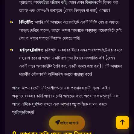
প্রচারণার কার্যকারিতা পরিমাপ করি, যেমন কোন বিজ্ঞাপনগুলি ক্লিক করা
হয়েছে এবং কোনগুলি রূপান্তর (যেমন নিবন্ধন বা জমা) এনেছে।
রিটার্গেটিং:
আপনি যদি আমাদের ওয়েবসাইটে একটি নির্দিষ্ট গেম বা অফারে
আগ্রহ দেখিয়ে থাকেন, তাহলে আমরা আপনাকে অন্যান্য ওয়েবসাইটে সেই
গেম বা অফার সম্পর্কে বিজ্ঞাপন দেখাতে পারি।
রূপান্তর ট্র্যাকিং:
কুকিগুলি ব্যবহারকারীদের এমন পদক্ষেপগুলি ট্র্যাক করতে
সহায়তা করে যা আমরা একটি রূপান্তর হিসাবে সংজ্ঞায়িত করি (যেমন
একটি নতুন অ্যাকাউন্টিং তৈরি করা, একটি প্রথম জমা করা)। এটি আমাদের
মার্কেটিং কৌশলগুলি অপ্টিমাইজ করতে সাহায্য করে।
আমরা আপনার ডেটা দায়িত্বশীলভাবে এবং প্রযোজ্য ডেটা সুরক্ষা আইন
অনুসারে ব্যবহার করি। আপনার ডেটা আমাদের কাছে অত্যন্ত গুরুত্বপূর্ণ, এবং
আমরা এটিকে সুরক্ষিত রাখতে এবং আপনার পছন্দগুলিকে সম্মান করতে
প্রতিশ্রুতিবদ্ধ।
সাইন আপ