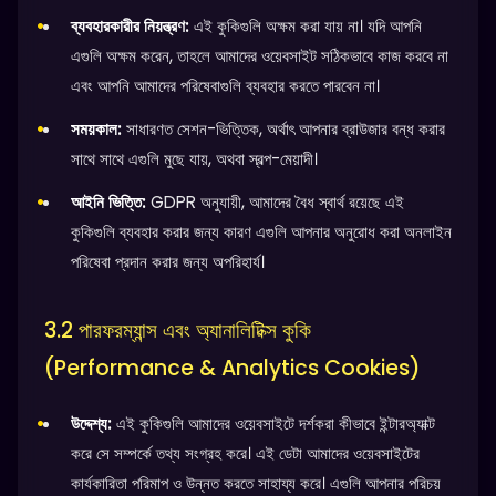
ব্যবহারকারীর নিয়ন্ত্রণ:
এই কুকিগুলি অক্ষম করা যায় না। যদি আপনি
এগুলি অক্ষম করেন, তাহলে আমাদের ওয়েবসাইট সঠিকভাবে কাজ করবে না
এবং আপনি আমাদের পরিষেবাগুলি ব্যবহার করতে পারবেন না।
সময়কাল:
সাধারণত সেশন-ভিত্তিক, অর্থাৎ আপনার ব্রাউজার বন্ধ করার
সাথে সাথে এগুলি মুছে যায়, অথবা স্বল্প-মেয়াদী।
আইনি ভিত্তি:
GDPR অনুযায়ী, আমাদের বৈধ স্বার্থ রয়েছে এই
কুকিগুলি ব্যবহার করার জন্য কারণ এগুলি আপনার অনুরোধ করা অনলাইন
পরিষেবা প্রদান করার জন্য অপরিহার্য।
3.2 পারফরম্যান্স এবং অ্যানালিটিক্স কুকি
(Performance & Analytics Cookies)
উদ্দেশ্য:
এই কুকিগুলি আমাদের ওয়েবসাইটে দর্শকরা কীভাবে ইন্টারঅ্যাক্ট
করে সে সম্পর্কে তথ্য সংগ্রহ করে। এই ডেটা আমাদের ওয়েবসাইটের
কার্যকারিতা পরিমাপ ও উন্নত করতে সাহায্য করে। এগুলি আপনার পরিচয়