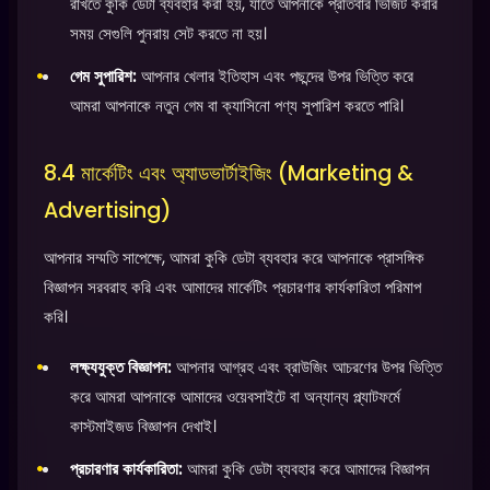
রাখতে কুকি ডেটা ব্যবহার করা হয়, যাতে আপনাকে প্রতিবার ভিজিট করার
সময় সেগুলি পুনরায় সেট করতে না হয়।
গেম সুপারিশ:
আপনার খেলার ইতিহাস এবং পছন্দের উপর ভিত্তি করে
আমরা আপনাকে নতুন গেম বা ক্যাসিনো পণ্য সুপারিশ করতে পারি।
8.4 মার্কেটিং এবং অ্যাডভার্টাইজিং (Marketing &
Advertising)
আপনার সম্মতি সাপেক্ষে, আমরা কুকি ডেটা ব্যবহার করে আপনাকে প্রাসঙ্গিক
বিজ্ঞাপন সরবরাহ করি এবং আমাদের মার্কেটিং প্রচারণার কার্যকারিতা পরিমাপ
করি।
লক্ষ্যযুক্ত বিজ্ঞাপন:
আপনার আগ্রহ এবং ব্রাউজিং আচরণের উপর ভিত্তি
করে আমরা আপনাকে আমাদের ওয়েবসাইটে বা অন্যান্য প্ল্যাটফর্মে
কাস্টমাইজড বিজ্ঞাপন দেখাই।
প্রচারণার কার্যকারিতা:
আমরা কুকি ডেটা ব্যবহার করে আমাদের বিজ্ঞাপন