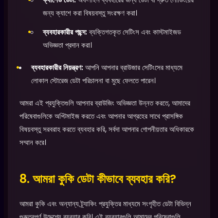
জন্য ক্যাশে করা বিষয়বস্তু সংরক্ষণ করা।
ব্যবহারকারীর পছন্দ:
ব্যক্তিগতকৃত সেটিংস এবং কাস্টমাইজড
অভিজ্ঞতা প্রদান করা।
ব্যবহারকারীর নিয়ন্ত্রণ:
আপনি আপনার ব্রাউজার সেটিংসের মাধ্যমে
লোকাল স্টোরেজ ডেটা পরিচালনা বা মুছে ফেলতে পারেন।
আমরা এই প্রযুক্তিগুলি আপনার ব্রাউজিং অভিজ্ঞতা উন্নত করতে, আমাদের
পরিষেবাগুলিকে অপ্টিমাইজ করতে এবং আপনার আগ্রহের সাথে প্রাসঙ্গিক
বিষয়বস্তু সরবরাহ করতে ব্যবহার করি, সর্বদা আপনার গোপনীয়তার অধিকারকে
সম্মান করে।
8. আমরা কুকি ডেটা কীভাবে ব্যবহার করি?
আমরা কুকি এবং অন্যান্য ট্র্যাকিং প্রযুক্তির মাধ্যমে সংগৃহীত ডেটা বিভিন্ন
গুরুত্বপূর্ণ উদ্দেশ্যে ব্যবহার করি। এই ব্যবহারগুলি আমাদের পরিষেবাগুলি