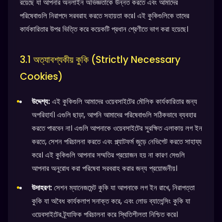
রয়েছে যা আপনার অনলাইন অভিজ্ঞতাকে উন্নত করতে এবং আমাদের
পরিষেবাগুলি নিরাপদে সরবরাহ করতে সহায়তা করে। এই কুকিগুলিকে তাদের
কার্যকারিতার উপর ভিত্তি করে কয়েকটি প্রধান শ্রেণীতে ভাগ করা হয়েছে।
3.1 অত্যাবশ্যকীয় কুকি (Strictly Necessary
Cookies)
উদ্দেশ্য:
এই কুকিগুলি আমাদের ওয়েবসাইটের মৌলিক কার্যকারিতার জন্য
অপরিহার্য। এগুলি ছাড়া, আপনি আমাদের পরিষেবাগুলি সঠিকভাবে ব্যবহার
করতে পারবেন না। এগুলি আপনাকে ওয়েবসাইটের সুরক্ষিত এলাকায় লগ ইন
করতে, সেশন পরিচালনা করতে এবং প্ল্যাটফর্ম জুড়ে নেভিগেট করতে সাহায্য
করে। এই কুকিগুলি আপনার সম্মতির প্রয়োজন হয় না কারণ সেগুলি
আপনার অনুরোধ করা পরিষেবা সরবরাহ করার জন্য প্রয়োজনীয়।
উদাহরণ:
সেশন ম্যানেজমেন্ট কুকি যা আপনাকে লগ ইন রাখে, নিরাপত্তা
কুকি যা অবৈধ কার্যকলাপ সনাক্ত করে, এবং লোড ব্যালেন্সিং কুকি যা
ওয়েবসাইটের ট্র্যাফিক পরিচালনা করে স্থিতিশীলতা নিশ্চিত করে।