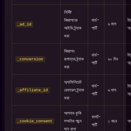
নির্দিষ্ট
বিজ্ঞাপনের
থার্ড-
টা
৬ মাস
_ad_id
আইডি ট্র্যাক
পার্টি
অ্
করা
বিজ্ঞাপন
থার্ড-
টা
রূপান্তর ট্র্যাক
৯০ দিন
_conversion
পার্টি
অ্
করা
অ্যাফিলিয়েট
থার্ড-
টা
রেফারেল ট্র্যাক
৬ মাস
_affiliate_id
পার্টি
অ্
করা
আপনার কুকি
ফার্স্ট-
সম্মতির পছন্দ
১ বছর
অত
_cookie_consent
পার্টি
মনে রাখা