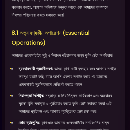
সরবরাহ করতে, আপনার অভিজ্ঞতা উন্নত করতে এবং আমাদের ব্যবসাকে
নিরাপদে পরিচালনা করতে সহায়তা করে।
8.1 অত্যাবশ্যকীয় অপারেশন (Essential
Operations)
আমাদের ওয়েবসাইটের সুষ্ঠু ও নিরাপদ পরিচালনার জন্য কুকি ডেটা অপরিহার্য।
ব্যবহারকারী প্রমাণীকরণ:
আমরা কুকি ডেটা ব্যবহার করে আপনার লগইন
অবস্থা যাচাই করি, যাতে আপনি একবার লগইন করার পর আমাদের
ওয়েবসাইটে সুরক্ষিতভাবে নেভিগেট করতে পারেন।
নিরাপত্তা বৈশিষ্ট্য:
সম্ভাব্য জালিয়াতিমূলক কার্যকলাপ এবং অন্যান্য
সুরক্ষা ঝুঁকি সনাক্ত ও প্রতিরোধ করতে কুকি ডেটা সহায়তা করে। এটি
আমাদের প্ল্যাটফর্ম এবং আপনার ব্যক্তিগত ডেটা রক্ষা করে।
লোড ব্যালেন্সিং:
কুকিগুলি আমাদের ওয়েবসাইটের সার্ভারগুলির মধ্যে