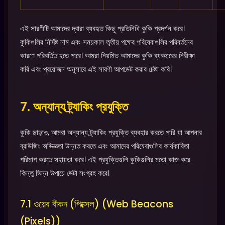
এই সারণীটি আমাদের দ্বারা ব্যবহৃত কিছু প্রতিনিধি কুকি প্রদর্শন করে।
কুকিগুলির নির্দিষ্ট নাম এবং সময়কাল তৃতীয় পক্ষের পরিষেবাগুলির পরিবর্তনের
কারণে পরিবর্তিত হতে পারে। আমরা নিয়মিত আমাদের কুকি ব্যবহারের নিরীক্ষা
করি এবং প্রয়োজন অনুসারে এই সারণী আপডেট করার চেষ্টা করি।
7. অন্যান্য ট্র্যাকিং প্রযুক্তি
কুকি ছাড়াও, আমরা অন্যান্য ট্র্যাকিং প্রযুক্তি ব্যবহার করতে পারি যা আপনার
ব্রাউজিং অভিজ্ঞতা উন্নত করতে এবং আমাদের পরিষেবাগুলির কার্যকারিতা
পরিমাপ করতে সহায়তা করে। এই প্রযুক্তিগুলি কুকিগুলির মতো কাজ করে
কিন্তু ভিন্ন উপায়ে ডেটা সংগ্রহ করে।
7.1 ওয়েব বীকন (পিক্সেল) (Web Beacons
(Pixels))