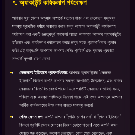
৭. অ্যাকাউন্ট কার্যকলাপ পর্যবেক্ষণ
আপনার জুয়া খেলার অভ্যাস সম্পর্কে সচেতন থাকা এবং যেকোনো সম্ভাব্য
সমস্যা প্রাথমিক পর্যায়ে সনাক্ত করার জন্য আপনার অ্যাকাউন্ট কার্যকলাপ
পর্যবেক্ষণ করা একটি গুরুত্বপূর্ণ পদক্ষেপ। আমরা আপনাকে আপনার অ্যাকাউন্টের
ইতিহাস এবং কার্যকলাপ পর্যালোচনা করার জন্য সহজ প্রবেশাধিকার প্রদান
করি। এই তথ্যগুলি আপনাকে আপনার গেমিং প্যাটার্ন এবং ব্যয়ের প্রবণতা
সম্পর্কে সুস্পষ্ট ধারণা দেবে।
লেনদেনের ইতিহাসে প্রবেশাধিকার:
আপনার অ্যাকাউন্টের "লেনদেন
ইতিহাস" বিভাগে আপনি আপনার সমস্ত ডিপোজিট, উত্তোলন, এবং বাজির
লেনদেনের বিস্তারিত রেকর্ড পাবেন। এতে প্রতিটি লেনদেনের তারিখ, সময়,
পরিমাণ এবং অবস্থা স্পষ্টভাবে উল্লেখ থাকে। এই তথ্য আপনাকে আপনার
আর্থিক কার্যকলাপের উপর নজর রাখতে সাহায্য করবে।
গেমিং সেশন লগ:
আপনি আপনার "গেমিং সেশন লগ" বা "খেলার ইতিহাস"
বিভাগে প্রতিটি খেলার সেশনের বিবরণ দেখতে পাবেন। এতে আপনি কখন
খেলতে শুরু করেছেন, কতক্ষণ খেলেছেন, কোন গেমে খেলেছেন, এবং