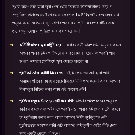
স্থায়ী আত্ম-বর্জন হলো জুয়া খেলা থেকে নিজেকে অনির্দিষ্টকালের জন্য বা
সম্পূর্ণরূপে আমাদের প্ল্যাটফর্ম থেকে বাদ দেওয়া। এই বিকল্পটি তাদের জন্য যারা
অনুভব করেন যে তাদের জুয়া খেলার অভ্যাস সম্পূর্ণ নিয়ন্ত্রণের বাইরে এবং
তাদের জুয়া খেলা সম্পূর্ণরূপে বন্ধ করা প্রয়োজন।
অনির্দিষ্টকালের অ্যাকাউন্ট বন্ধ:
একবার স্থায়ী আত্ম-বর্জন অনুরোধ করলে,
আপনার অ্যাকাউন্ট স্থায়ীভাবে বন্ধ করে দেওয়া হবে এবং আপনি আর
কখনো আমাদের প্ল্যাটফর্মে জুয়া খেলতে পারবেন না।
প্ল্যাটফর্ম থেকে স্থায়ী নিষেধাজ্ঞা:
এই সিদ্ধান্তের অর্থ হলো আপনি
আমাদের পরিষেবা ব্যবহার থেকে চিরতরে নিষিদ্ধ থাকবেন। আমরা আপনার
নিরাপত্তা নিশ্চিত করার জন্য এই পদক্ষেপ নেই।
প্রতিরোধমূলক উদ্দেশ্যে ডেটা ধরে রাখা:
আপনার আত্ম-বর্জনের অনুরোধ
কার্যকর করতে এবং ভবিষ্যতে আপনি নতুন অ্যাকাউন্ট খোলার চেষ্টা করলে
তা প্রতিরোধ করার জন্য আমরা আপনার নির্দিষ্ট ব্যক্তিগত ডেটা
সুরক্ষিতভাবে সংরক্ষণ করি। এটি আমাদের দায়িত্বশীল গেমিং নীতি মেনে
চলার একটি গুরুত্বপূর্ণ অংশ।