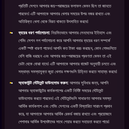
প্রতিটি সেশনে আপনার জয়-পরাজয়ের ফলাফল কেমন ছিল তা জানতে
পারবেন। এটি আপনাকে আপনার খেলার সময়ের উপর নজর রাখতে এবং
অতিরিক্ত খেলা থেকে বিরত থাকতে উৎসাহিত করবে।
ব্যয়ের ধরণ পর্যালোচনা:
নিয়মিতভাবে আপনার লেনদেনের ইতিহাস এবং
গেমিং সেশন লগ পর্যালোচনা করে আপনি আপনার ব্যয়ের ধরণ সম্পর্কে
একটি স্পষ্ট ধারণা পাবেন। আপনি কত টাকা খরচ করছেন, কোন গেমগুলিতে
বেশি বাজি ধরছেন এবং আপনার জয়-পরাজয়ের প্রবণতা কেমন তা এই
ডেটা থেকে বোঝা যাবে। এটি আপনাকে আপনার বাজেট অনুযায়ী চলতে এবং
সম্ভাব্য সমস্যাযুক্ত জুয়া খেলার লক্ষণগুলি চিহ্নিত করতে সাহায্য করবে।
অ্যাকাউন্ট স্টেটমেন্ট ডাউনলোড করুন:
আপনার সুবিধার জন্য, আপনি
আপনার অ্যাকাউন্টের কার্যকলাপের একটি নির্দিষ্ট সময়ের স্টেটমেন্ট
ডাউনলোড করতে পারবেন। এই স্টেটমেন্টগুলি সাধারণত আপনার সমস্ত
আর্থিক কার্যকলাপ এবং গেমিং সেশনের একটি বিস্তারিত সারাংশ প্রদান
করে, যা আপনাকে আপনার আর্থিক রেকর্ড বজায় রাখতে এবং প্রয়োজনে
পেশাদার আর্থিক উপদেষ্টাদের সাথে শেয়ার করতে সহায়তা করতে পারে।