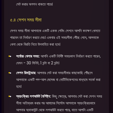
সেট করার অপশন থাকতে পারে।
৫.৪ সেশন সময় সীমা
সেশন সময় সীমা আপনাকে একটি একক গেমিং সেশনে আপনি কতক্ষণ খেলতে
পারবেন তা নির্ধারণ করতে দেয়। একবার এই সময়সীমা পৌঁছে গেলে, আপনাকে
খেলা থেকে বিরতি নিতে উৎসাহিত করা হবে।
সর্বোচ্চ খেলার সময়:
আপনি একটি নির্দিষ্ট সময়কাল নির্ধারণ করতে পারেন,
যেমন - 30 মিনিট, 1 ঘন্টা বা 2 ঘন্টা।
সেশন রিমাইন্ডার:
আপনার সেট করা সময়সীমার কাছাকাছি পৌঁছলে
আপনাকে একটি পপ-আপ মেসেজ বা নোটিফিকেশনের মাধ্যমে সতর্ক করা
হবে।
স্বয়ংক্রিয় লগআউট বৈশিষ্ট্য:
কিছু ক্ষেত্রে, আপনার সেট করা সেশন সময়
সীমা অতিক্রম করার পর আমাদের সিস্টেম আপনাকে স্বয়ংক্রিয়ভাবে
আপনার অ্যাকাউন্ট থেকে লগআউট করতে পারে, যাতে আপনি একটি