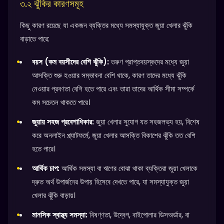
৩.২ ঝুঁকির কারণসমূহ
কিছু কারণ রয়েছে যা একজন ব্যক্তির মধ্যে সমস্যাযুক্ত জুয়া খেলার ঝুঁকি
বাড়াতে পারে:
বয়স (কম বয়সীদের বেশি ঝুঁকি):
তরুণ প্রাপ্তবয়স্কদের মধ্যে জুয়া
আসক্তি শুরু হওয়ার সম্ভাবনা বেশি থাকে, কারণ তাদের মধ্যে ঝুঁকি
নেওয়ার প্রবণতা বেশি হতে পারে এবং তারা তাদের আর্থিক সীমা সম্পর্কে
কম সচেতন থাকতে পারে।
জুয়ায় সহজ প্রবেশাধিকার:
জুয়া খেলার সুযোগ যত সহজলভ্য হয়, বিশেষ
করে অনলাইন প্ল্যাটফর্মে, জুয়া খেলার আসক্তি বিকাশের ঝুঁকি তত বেশি
হতে পারে।
আর্থিক চাপ:
আর্থিক সমস্যা বা ঋণের বোঝা থাকা ব্যক্তিরা জুয়া খেলাকে
দ্রুত অর্থ উপার্জনের উপায় হিসেবে দেখতে পারে, যা সমস্যাযুক্ত জুয়া
খেলার ঝুঁকি বাড়ায়।
মানসিক স্বাস্থ্য সমস্যা:
বিষণ্ণতা, উদ্বেগ, বাইপোলার ডিসঅর্ডার, বা