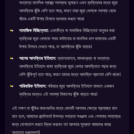
অন্যান্য মানসিক স্বাস্থ্য সমস্যায় ভুগছেন এমন ব্যক্তিদের মধ্যে জুয়া
আসক্তির ঝুঁকি বেশি হতে পারে, কারণ তারা জুয়া খেলাকে সমস্যা থেকে
বাঁচার একটি উপায় হিসাবে ব্যবহার করতে পারে।
সামাজিক বিচ্ছিন্নতা:
একাকীত্ব বা সামাজিক বিচ্ছিন্নতা অনুভব করা
ব্যক্তিরা জুয়া খেলাকে সময় কাটানোর বা মানসিক চাপ কমানোর একটি
উপায় হিসাবে দেখতে পারে, যা আসক্তির ঝুঁকি বাড়ায়।
আগের আসক্তির ইতিহাস:
অ্যালকোহল, মাদকদ্রব্য বা অন্যান্য
আসক্তির ইতিহাস থাকা ব্যক্তিরা জুয়া খেলার আসক্তিতে পড়ার জন্য
বেশি ঝুঁকিপূর্ণ হতে পারে, কারণ তাদের মধ্যে আসক্তি প্রবণতা বেশি থাকে।
পারিবারিক ইতিহাস:
পরিবারে জুয়া আসক্তির ইতিহাস থাকলে একজন
ব্যক্তির মধ্যেও এই সমস্যা বিকাশের ঝুঁকি বাড়তে পারে।
এই লক্ষণ বা ঝুঁকির কারণগুলির মধ্যে কোনটি আপনার ক্ষেত্রে প্রযোজ্য বলে
মনে হলে, আমাদের প্ল্যাটফর্মে উপলব্ধ সহায়তা সরঞ্জাম এবং পেশাদার সাহায্যের
জন্য যোগাযোগ করতে দ্বিধা করবেন না। আপনার সুস্থতা আমাদের কাছে
অত্যন্ত গুরুত্বপূর্ণ।