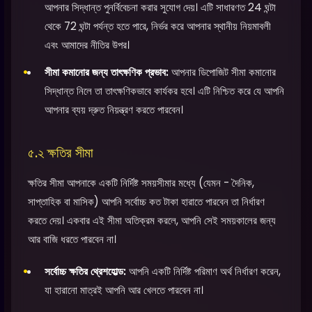
আপনার সিদ্ধান্ত পুনর্বিবেচনা করার সুযোগ দেয়। এটি সাধারণত 24 ঘন্টা
থেকে 72 ঘন্টা পর্যন্ত হতে পারে, নির্ভর করে আপনার স্থানীয় নিয়মাবলী
এবং আমাদের নীতির উপর।
সীমা কমানোর জন্য তাৎক্ষণিক প্রভাব:
আপনার ডিপোজিট সীমা কমানোর
সিদ্ধান্ত নিলে তা তাৎক্ষণিকভাবে কার্যকর হবে। এটি নিশ্চিত করে যে আপনি
আপনার ব্যয় দ্রুত নিয়ন্ত্রণ করতে পারবেন।
৫.২ ক্ষতির সীমা
ক্ষতির সীমা আপনাকে একটি নির্দিষ্ট সময়সীমার মধ্যে (যেমন - দৈনিক,
সাপ্তাহিক বা মাসিক) আপনি সর্বোচ্চ কত টাকা হারাতে পারবেন তা নির্ধারণ
করতে দেয়। একবার এই সীমা অতিক্রম করলে, আপনি সেই সময়কালের জন্য
আর বাজি ধরতে পারবেন না।
সর্বোচ্চ ক্ষতির থ্রেশহোল্ড:
আপনি একটি নির্দিষ্ট পরিমাণ অর্থ নির্ধারণ করেন,
যা হারানো মাত্রই আপনি আর খেলতে পারবেন না।