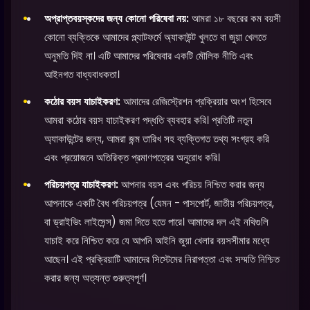
অপ্রাপ্তবয়স্কদের জন্য কোনো পরিষেবা নয়:
আমরা ১৮ বছরের কম বয়সী
কোনো ব্যক্তিকে আমাদের প্ল্যাটফর্মে অ্যাকাউন্ট খুলতে বা জুয়া খেলতে
অনুমতি দিই না। এটি আমাদের পরিষেবার একটি মৌলিক নীতি এবং
আইনগত বাধ্যবাধকতা।
কঠোর বয়স যাচাইকরণ:
আমাদের রেজিস্ট্রেশন প্রক্রিয়ার অংশ হিসেবে
আমরা কঠোর বয়স যাচাইকরণ পদ্ধতি ব্যবহার করি। প্রতিটি নতুন
অ্যাকাউন্টের জন্য, আমরা জন্ম তারিখ সহ ব্যক্তিগত তথ্য সংগ্রহ করি
এবং প্রয়োজনে অতিরিক্ত প্রমাণপত্রের অনুরোধ করি।
পরিচয়পত্র যাচাইকরণ:
আপনার বয়স এবং পরিচয় নিশ্চিত করার জন্য
আপনাকে একটি বৈধ পরিচয়পত্র (যেমন - পাসপোর্ট, জাতীয় পরিচয়পত্র,
বা ড্রাইভিং লাইসেন্স) জমা দিতে হতে পারে। আমাদের দল এই নথিগুলি
যাচাই করে নিশ্চিত করে যে আপনি আইনি জুয়া খেলার বয়সসীমার মধ্যে
আছেন। এই প্রক্রিয়াটি আমাদের সিস্টেমের নিরাপত্তা এবং সম্মতি নিশ্চিত
করার জন্য অত্যন্ত গুরুত্বপূর্ণ।