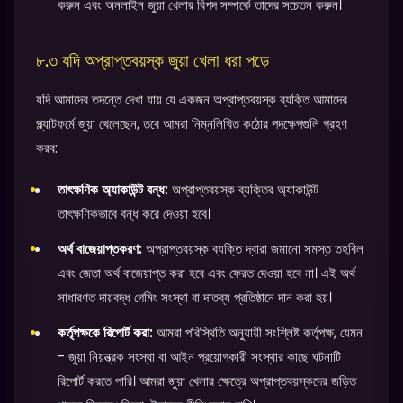
করুন এবং অনলাইন জুয়া খেলার বিপদ সম্পর্কে তাদের সচেতন করুন।
৮.৩ যদি অপ্রাপ্তবয়স্ক জুয়া খেলা ধরা পড়ে
যদি আমাদের তদন্তে দেখা যায় যে একজন অপ্রাপ্তবয়স্ক ব্যক্তি আমাদের
প্ল্যাটফর্মে জুয়া খেলেছেন, তবে আমরা নিম্নলিখিত কঠোর পদক্ষেপগুলি গ্রহণ
করব:
তাৎক্ষণিক অ্যাকাউন্ট বন্ধ:
অপ্রাপ্তবয়স্ক ব্যক্তির অ্যাকাউন্ট
তাৎক্ষণিকভাবে বন্ধ করে দেওয়া হবে।
অর্থ বাজেয়াপ্তকরণ:
অপ্রাপ্তবয়স্ক ব্যক্তি দ্বারা জমানো সমস্ত তহবিল
এবং জেতা অর্থ বাজেয়াপ্ত করা হবে এবং ফেরত দেওয়া হবে না। এই অর্থ
সাধারণত দায়বদ্ধ গেমিং সংস্থা বা দাতব্য প্রতিষ্ঠানে দান করা হয়।
কর্তৃপক্ষকে রিপোর্ট করা:
আমরা পরিস্থিতি অনুযায়ী সংশ্লিষ্ট কর্তৃপক্ষ, যেমন
- জুয়া নিয়ন্ত্রক সংস্থা বা আইন প্রয়োগকারী সংস্থার কাছে ঘটনাটি
রিপোর্ট করতে পারি। আমরা জুয়া খেলার ক্ষেত্রে অপ্রাপ্তবয়স্কদের জড়িত