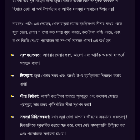
রাখেন। এর মূল ভিত্তি হলো জুয়া খেলাকে একটি বিনোদনমূলক কার্যকলাপ
হিসাবে দেখা, যা অর্থ উপার্জনের বা আর্থিক সমস্যা সমাধানের উপায় নয়।
দায়বদ্ধ গেমিং এর ক্ষেত্রে, খেলোয়াড়রা তাদের ব্যক্তিগত সীমার মধ্যে থেকে
জুয়া খেলে, যেমন - তারা কত সময় ব্যয় করছে, কত টাকা বাজি ধরছে, এবং
কখন বিরতি নেওয়া প্রয়োজন তা সম্পর্কে সচেতন থাকে। এর অর্থ হল:
স্ব-সচেতনতা:
আপনার খেলার ধরণ, আবেগ এবং আর্থিক অবস্থা সম্পর্কে
সচেতন থাকা।
নিয়ন্ত্রণ:
জুয়া খেলার সময় এবং অর্থের উপর ব্যক্তিগত নিয়ন্ত্রণ বজায়
রাখা।
সীমা নির্ধারণ:
আপনি কত টাকা হারাতে প্রস্তুত এবং কতক্ষণ খেলতে
প্রস্তুত, তার জন্য পূর্বনির্ধারিত সীমা স্থাপন করা।
সমস্যা চিহ্নিতকরণ:
যখন জুয়া খেলা আপনার জীবনের অন্যান্য গুরুত্বপূর্ণ
দিকগুলিকে প্রভাবিত করতে শুরু করে, তখন সেই সমস্যাগুলি চিহ্নিত করা
এবং প্রয়োজনে সহায়তা চাওয়া।