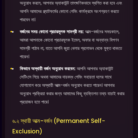
অনুরোধ করলে, আপনার অ্যাকাউন্ট তাৎক্ষণিকভাবে স্থগিত করা হবে এবং
আপনি আমাদের প্ল্যাটফর্মের কোনো গেমিং কার্যক্রমে অংশগ্রহণ করতে
পারবেন না।
বর্জনের সময় কোনো প্রচারমূলক সামগ্রী নয়:
আত্ম-বর্জনের সময়কালে,
আমরা আপনাকে কোনো প্রচারমূলক ইমেল, অফার বা অন্যান্য বিপণন
সামগ্রী পাঠাব না, যাতে আপনি জুয়া খেলার প্রলোভন থেকে মুক্ত থাকতে
পারেন।
কিভাবে অস্থায়ী বর্জন অনুরোধ করবেন:
আপনি আপনার অ্যাকাউন্ট
সেটিংসে গিয়ে অথবা আমাদের দায়বদ্ধ গেমিং সহায়তা দলের সাথে
যোগাযোগ করে অস্থায়ী আত্ম-বর্জন অনুরোধ করতে পারেন। আপনার
অনুরোধ প্রক্রিয়া করার জন্য আমাদের কিছু ব্যক্তিগত তথ্য যাচাই করার
প্রয়োজন হতে পারে।
৬.২ স্থায়ী আত্ম-বর্জন (Permanent Self-
Exclusion)