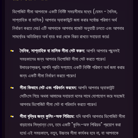
ডিপোজিট সীমা আপনাকে একটি নির্দিষ্ট সময়সীমার মধ্যে (যেমন - দৈনিক,
সাপ্তাহিক বা মাসিক) আপনার অ্যাকাউন্টে জমা করার সর্বোচ্চ পরিমাণ অর্থ
নির্ধারণ করতে দেয়। এটি আপনাকে আপনার বাজেট অনুযায়ী চলতে এবং আপনার
সামর্থ্যের অতিরিক্ত অর্থ ব্যয় করা থেকে বিরত রাখতে সহায়তা করে।
দৈনিক, সাপ্তাহিক বা মাসিক সীমা সেট করুন:
আপনি আপনার পছন্দসই
সময়কালের জন্য আপনার ডিপোজিট সীমা সেট করতে পারেন।
উদাহরণস্বরূপ, আপনি প্রতি সপ্তাহে একটি নির্দিষ্ট পরিমাণ অর্থ জমা করার
জন্য একটি সীমা নির্ধারণ করতে পারেন।
সীমা কিভাবে সেট এবং পরিবর্তন করবেন:
আপনি আপনার অ্যাকাউন্ট
সেটিংসে গিয়ে অথবা আমাদের সহায়তা দলের সাথে যোগাযোগ করে সহজেই
আপনার ডিপোজিট সীমা সেট বা পরিবর্তন করতে পারেন।
সীমা বৃদ্ধির জন্য কুলিং-অফ পিরিয়ড:
যদি আপনি আপনার ডিপোজিট সীমা
বাড়ানোর সিদ্ধান্ত নেন, তবে একটি "কুলিং-অফ পিরিয়ড" প্রয়োগ করা
হবে। এই সময়কালে, নতুন, উচ্চতর সীমা কার্যকর হবে না, যা আপনাকে