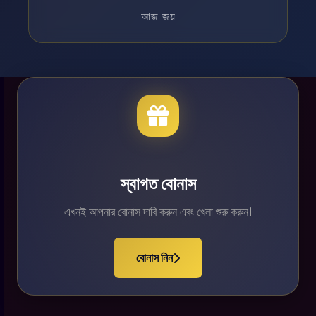
আজ জয়
স্বাগত বোনাস
এখনই আপনার বোনাস দাবি করুন এবং খেলা শুরু করুন।
বোনাস নিন