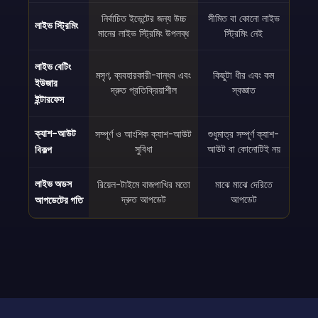
নির্বাচিত ইভেন্টের জন্য উচ্চ
সীমিত বা কোনো লাইভ
লাইভ স্ট্রিমিং
মানের লাইভ স্ট্রিমিং উপলব্ধ
স্ট্রিমিং নেই
লাইভ বেটিং
মসৃণ, ব্যবহারকারী-বান্ধব এবং
কিছুটা ধীর এবং কম
ইউজার
দ্রুত প্রতিক্রিয়াশীল
স্বজ্ঞাত
ইন্টারফেস
ক্যাশ-আউট
সম্পূর্ণ ও আংশিক ক্যাশ-আউট
শুধুমাত্র সম্পূর্ণ ক্যাশ-
বিকল্প
সুবিধা
আউট বা কোনোটিই নয়
লাইভ অডস
রিয়েল-টাইমে বাজপাখির মতো
মাঝে মাঝে দেরিতে
আপডেটের গতি
দ্রুত আপডেট
আপডেট