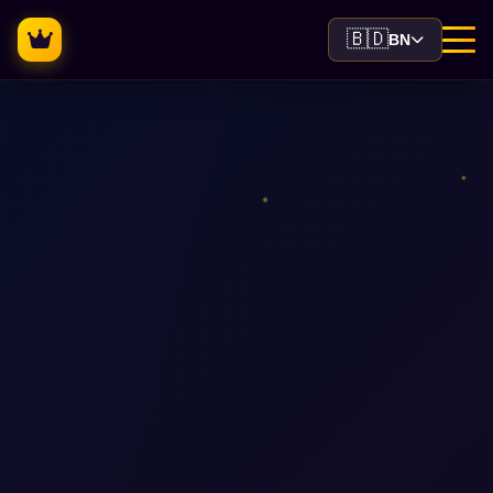
🇧🇩
BN