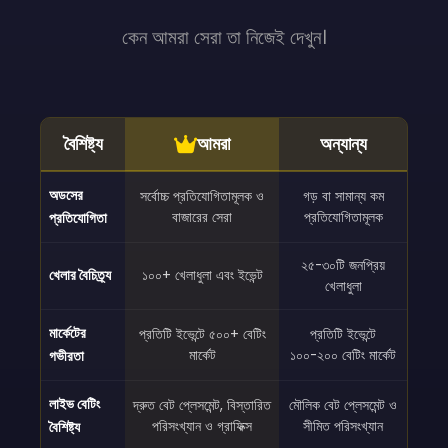
কেন আমরা সেরা তা নিজেই দেখুন।
বৈশিষ্ট্য
আমরা
অন্যান্য
অডসের
সর্বোচ্চ প্রতিযোগিতামূলক ও
গড় বা সামান্য কম
প্রতিযোগিতা
বাজারের সেরা
প্রতিযোগিতামূলক
২৫-৩০টি জনপ্রিয়
খেলার বৈচিত্র্য
১০০+ খেলাধুলা এবং ইভেন্ট
খেলাধুলা
মার্কেটের
প্রতিটি ইভেন্টে ৫০০+ বেটিং
প্রতিটি ইভেন্টে
গভীরতা
মার্কেট
১০০-২০০ বেটিং মার্কেট
লাইভ বেটিং
দ্রুত বেট প্লেসমেন্ট, বিস্তারিত
মৌলিক বেট প্লেসমেন্ট ও
বৈশিষ্ট্য
পরিসংখ্যান ও গ্রাফিক্স
সীমিত পরিসংখ্যান