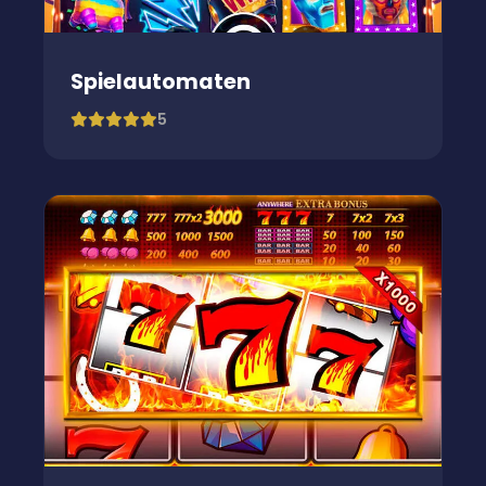
Spielautomaten
5