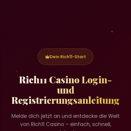
Dein Rich11-Start
Rich11 Casino Login-
und
Registrierungsanleitung
Melde dich jetzt an und entdecke die Welt
von Rich11 Casino – einfach, schnell,