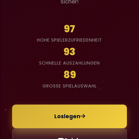
sicher!
97
HOHE SPIELERZUFRIEDENHEIT
93
SCHNELLE AUSZAHLUNGEN
89
GROSSE SPIELAUSWAHL
Loslegen