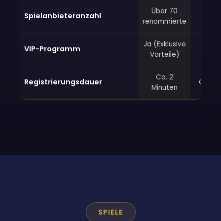
Über 70
Spielanbieteranzahl
Ca. 
renommierte
Ja (Exklusive
VIP-Programm
N
Vorteile)
Ca. 2
Registrierungsdauer
Ca. 2 
Minuten
SPIELE