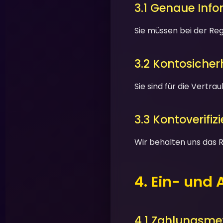
3.1 Genaue Inf
Sie müssen bei der Re
3.2 Kontosicher
Sie sind für die Vertra
3.3 Kontoverifiz
Wir behalten uns das 
4. Ein- und
4.1 Zahlungsm