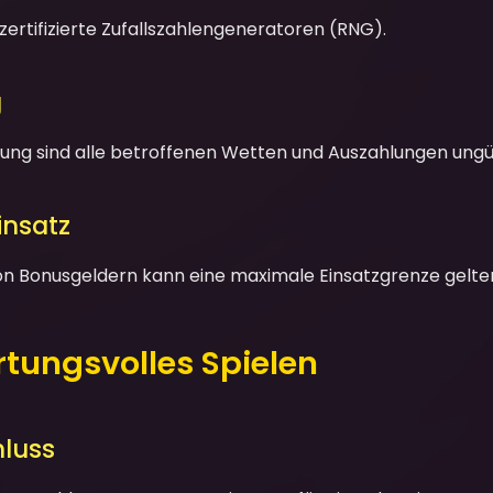
zertifizierte Zufallszahlengeneratoren (RNG).
g
örung sind alle betroffenen Wetten und Auszahlungen ungül
insatz
n Bonusgeldern kann eine maximale Einsatzgrenze gelte
rtungsvolles Spielen
hluss