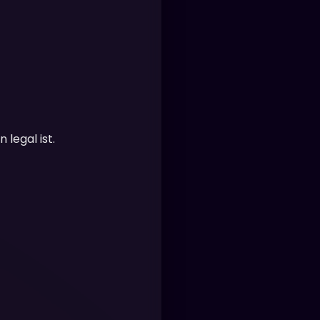
 legal ist.