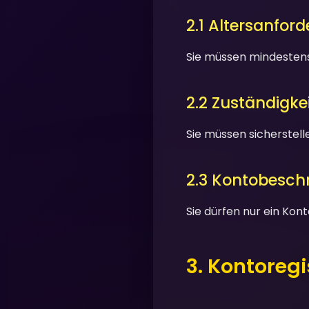
2.1 Altersanfor
Sie müssen mindestens 
2.2 Zuständigke
Sie müssen sicherstelle
2.3 Kontobesc
Sie dürfen nur ein Kon
3. Kontoregi