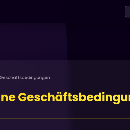
 Geschäftsbedingungen
ine Geschäftsbeding