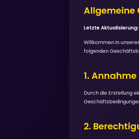
Allgemeine
Letzte Aktualisierung:
Willkommen in unserem
folgenden Geschäftsb
1. Annahme
Durch die Erstellung e
Geschäftsbedingungen 
2. Berechti