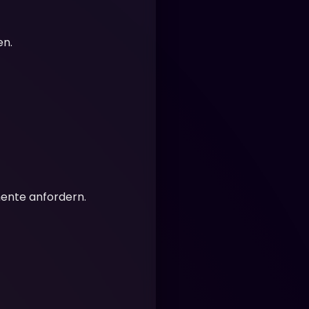
en.
mente anfordern.