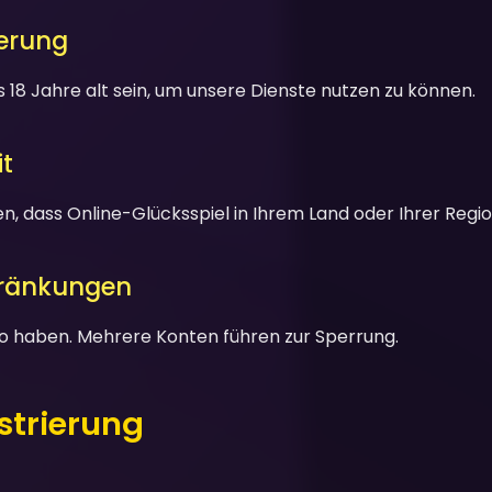
derung
18 Jahre alt sein, um unsere Dienste nutzen zu können.
it
n, dass Online-Glücksspiel in Ihrem Land oder Ihrer Region
hränkungen
to haben. Mehrere Konten führen zur Sperrung.
strierung