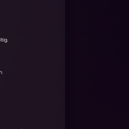
tig.
n.