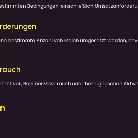
 bestimmten Bedingungen, einschließlich Umsatzanforderu
orderungen
ine bestimmte Anzahl von Malen umgesetzt werden, bevo
brauch
echt vor, Boni bei Missbrauch oder betrügerischen Aktivit
ln