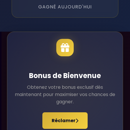
GAGNÉ AUJOURD'HUI
Bonus de Bienvenue
Obtenez votre bonus exclusif dès
maintenant pour maximiser vos chances de
gagner.
Réclamer