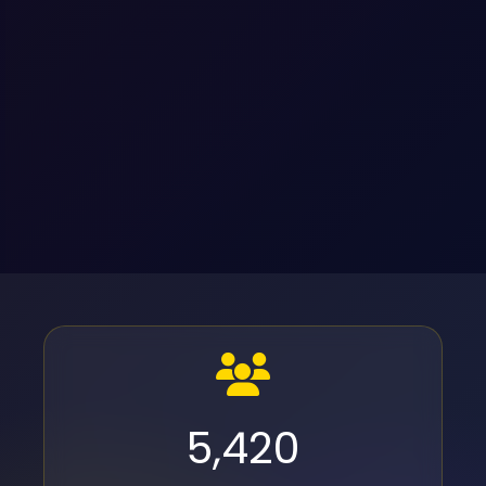
5,420