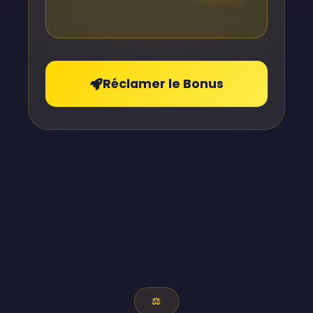
Réclamer le Bonus
⚖️