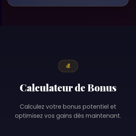
💰
Calculateur de Bonus
Calculez votre bonus potentiel et
optimisez vos gains dès maintenant.