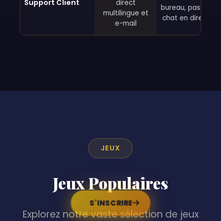
Support Client
direct
bureau, pas de
multilingue et
chat en direct
e-mail
JEUX
Jeux Populaires
S'INSCRIRE
Explorez notre vaste sélection de jeux