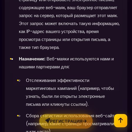
содержащее веб-маяк, ваш браузер отправляет
запрос на сервер, который размещает этот маяк.
Этот запрос может включать такую информацию,
как IP-адрес вашего устройства, время
просмотра страницы или открытия письма, а
также тип браузера.
Назначение:
Веб-маяки используются нами и
нашими партнерами для:
Отслеживания эффективности
маркетинговых кампаний (например, чтобы
узнать, были ли открыты электронные
письма или кликнуты ссылки).
Сбора статистики использования веб-сайта
РЕГИСТРАЦИЯ
(например, какие страницы просматривались
и как часто).