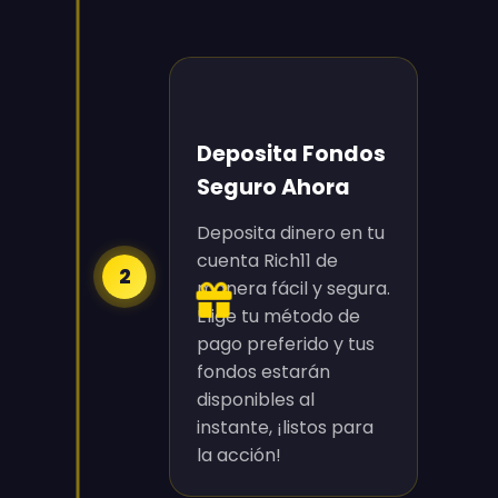
Deposita Fondos
Seguro Ahora
Deposita dinero en tu
cuenta Rich11 de
2
manera fácil y segura.
Elige tu método de
pago preferido y tus
fondos estarán
disponibles al
instante, ¡listos para
la acción!