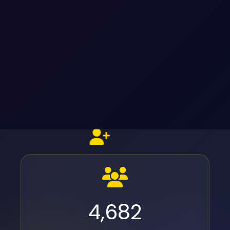
4,943