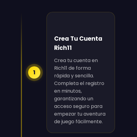
Crea Tu Cuenta
Rich11
Crea tu cuenta en
Rich11 de forma
1
rápida y sencilla.
Completa el registro
en minutos,
garantizando un
acceso seguro para
empezar tu aventura
de juego fácilmente.