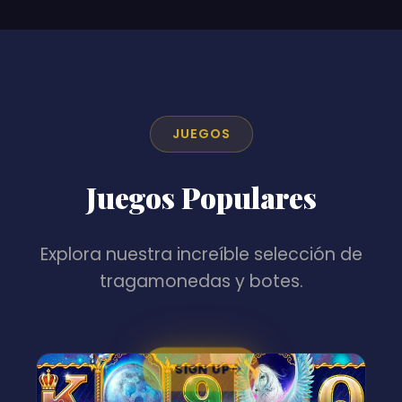
JUEGOS
Juegos Populares
Explora nuestra increíble selección de
tragamonedas y botes.
SIGN UP