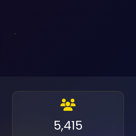
5,415