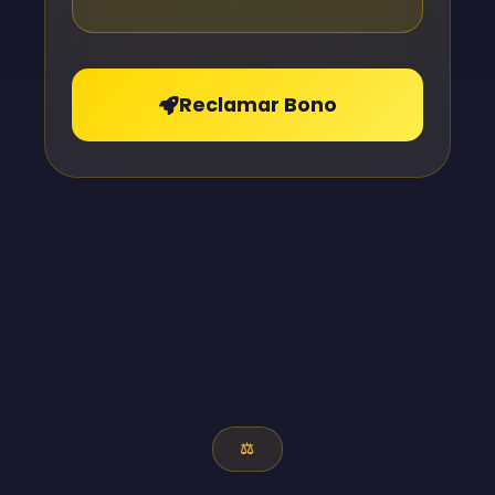
Reclamar Bono
⚖️