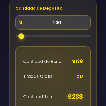
Cantidad de Depósito
$
$138
Cantidad de Bono:
50
Tiradas Gratis:
$238
Cantidad Total: