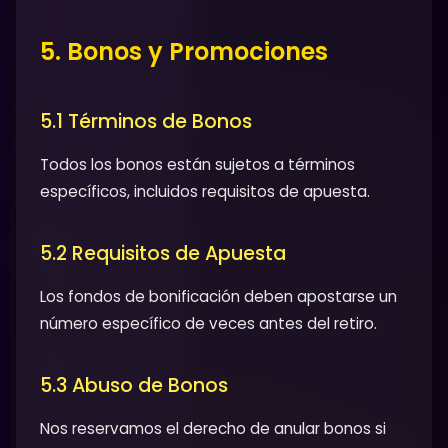
5. Bonos y Promociones
5.1 Términos de Bonos
Todos los bonos están sujetos a términos
específicos, incluidos requisitos de apuesta.
5.2 Requisitos de Apuesta
Los fondos de bonificación deben apostarse un
número específico de veces antes del retiro.
5.3 Abuso de Bonos
Nos reservamos el derecho de anular bonos si