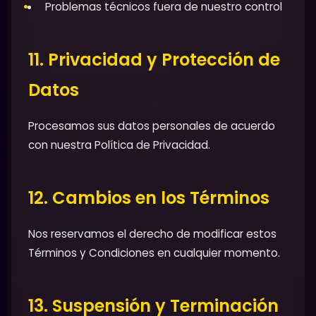
Problemas técnicos fuera de nuestro control
11. Privacidad y Protección de
Datos
Procesamos sus datos personales de acuerdo
con nuestra Política de Privacidad.
12. Cambios en los Términos
Nos reservamos el derecho de modificar estos
Términos y Condiciones en cualquier momento.
13. Suspensión y Terminación