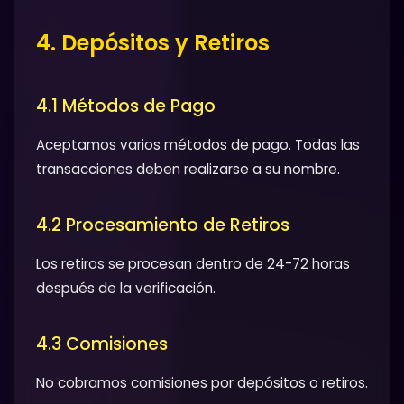
4. Depósitos y Retiros
4.1 Métodos de Pago
Aceptamos varios métodos de pago. Todas las
transacciones deben realizarse a su nombre.
4.2 Procesamiento de Retiros
Los retiros se procesan dentro de 24-72 horas
después de la verificación.
4.3 Comisiones
No cobramos comisiones por depósitos o retiros.