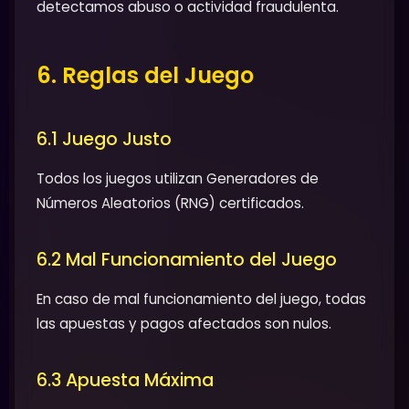
detectamos abuso o actividad fraudulenta.
6. Reglas del Juego
6.1 Juego Justo
Todos los juegos utilizan Generadores de
Números Aleatorios (RNG) certificados.
6.2 Mal Funcionamiento del Juego
En caso de mal funcionamiento del juego, todas
las apuestas y pagos afectados son nulos.
6.3 Apuesta Máxima