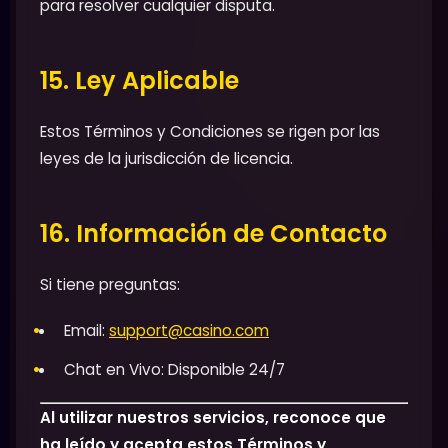
para resolver cualquier disputa.
15. Ley Aplicable
Estos Términos y Condiciones se rigen por las
leyes de la jurisdicción de licencia.
16. Información de Contacto
Si tiene preguntas:
Email:
support@casino.com
Chat en Vivo: Disponible 24/7
Al utilizar nuestros servicios, reconoce que
ha leído y acepta estos Términos y