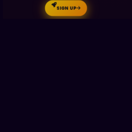
SIGN UP
Nuestro casino online ofrece la mejor experiencia de
juego: segura, justa, emocionante, con gran variedad
y soporte premium.