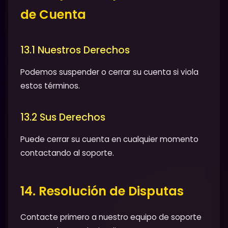
de Cuenta
13.1 Nuestros Derechos
Podemos suspender o cerrar su cuenta si viola
estos términos.
13.2 Sus Derechos
Puede cerrar su cuenta en cualquier momento
contactando al soporte.
14. Resolución de Disputas
Contacte primero a nuestro equipo de soporte