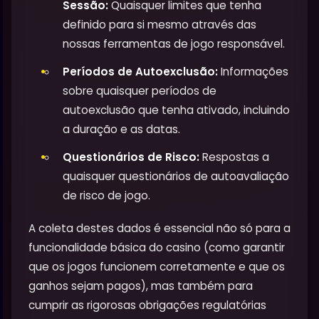
Sessão:
Quaisquer limites que tenha
definido para si mesmo através das
nossas ferramentas de jogo responsável.
Períodos de Autoexclusão:
Informações
sobre quaisquer períodos de
autoexclusão que tenha ativado, incluindo
a duração e as datas.
Questionários de Risco:
Respostas a
quaisquer questionários de autoavaliação
de risco de jogo.
A coleta destes dados é essencial não só para a
funcionalidade básica do casino (como garantir
que os jogos funcionem corretamente e que os
ganhos sejam pagos), mas também para
cumprir as rigorosas obrigações regulatórias