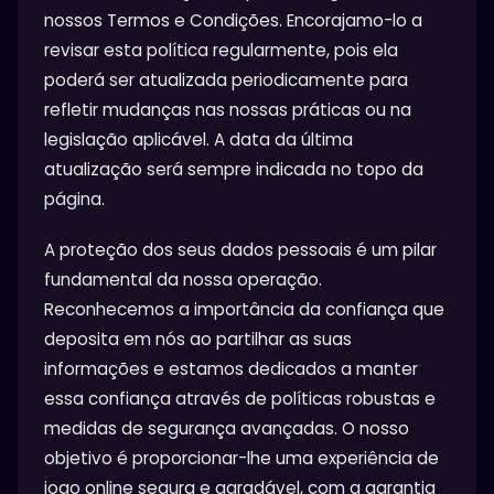
nossos Termos e Condições. Encorajamo-lo a
revisar esta política regularmente, pois ela
poderá ser atualizada periodicamente para
refletir mudanças nas nossas práticas ou na
legislação aplicável. A data da última
atualização será sempre indicada no topo da
página.
A proteção dos seus dados pessoais é um pilar
fundamental da nossa operação.
Reconhecemos a importância da confiança que
deposita em nós ao partilhar as suas
informações e estamos dedicados a manter
essa confiança através de políticas robustas e
medidas de segurança avançadas. O nosso
objetivo é proporcionar-lhe uma experiência de
jogo online segura e agradável, com a garantia