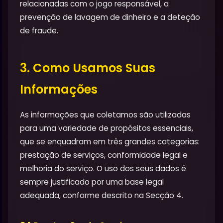
relacionadas com o jogo responsável, a
prevenção de lavagem de dinheiro e a deteção
de fraude.
3. Como Usamos Suas
Informações
As informações que coletamos são utilizadas
para uma variedade de propósitos essenciais,
que se enquadram em três grandes categorias:
prestação de serviços, conformidade legal e
melhoria do serviço. O uso dos seus dados é
sempre justificado por uma base legal
adequada, conforme descrito na Secção 4.