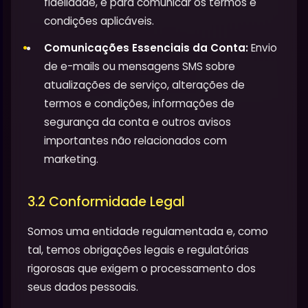
fidelidade, e para comunicar os termos e
condições aplicáveis.
Comunicações Essenciais da Conta:
Envio
de e-mails ou mensagens SMS sobre
atualizações de serviço, alterações de
termos e condições, informações de
segurança da conta e outros avisos
importantes não relacionados com
marketing.
3.2 Conformidade Legal
Somos uma entidade regulamentada e, como
tal, temos obrigações legais e regulatórias
rigorosas que exigem o processamento dos
seus dados pessoais.