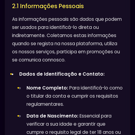
2.1 Informações Pessoais
As informações pessoais são dados que podem
ser usados para identificá-lo direta ou
indiretamente. Coletamos estas informações
quando se regista na nossa plataforma, utiliza
os nossos serviços, participa em promoções ou
se comunica connosco.
Dados de Identificação e Contato:
Nome Completo:
Para identificá-lo como
o titular da conta e cumprir os requisitos
regulamentares.
Data de Nascimento:
Essencial para
verificar a sua idade e garantir que
cumpre o requisito legal de ter 18 anos ou