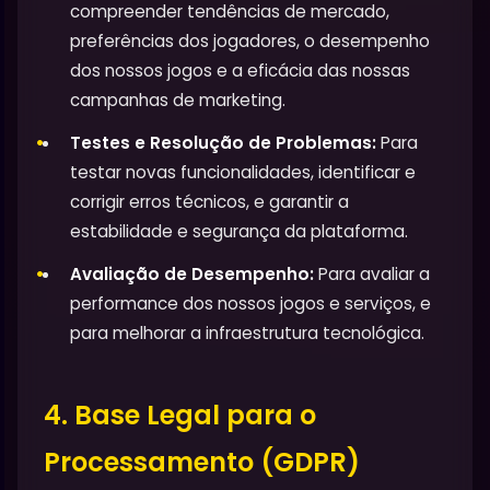
compreender tendências de mercado,
preferências dos jogadores, o desempenho
dos nossos jogos e a eficácia das nossas
campanhas de marketing.
Testes e Resolução de Problemas:
Para
testar novas funcionalidades, identificar e
corrigir erros técnicos, e garantir a
estabilidade e segurança da plataforma.
Avaliação de Desempenho:
Para avaliar a
performance dos nossos jogos e serviços, e
para melhorar a infraestrutura tecnológica.
4. Base Legal para o
Processamento (GDPR)