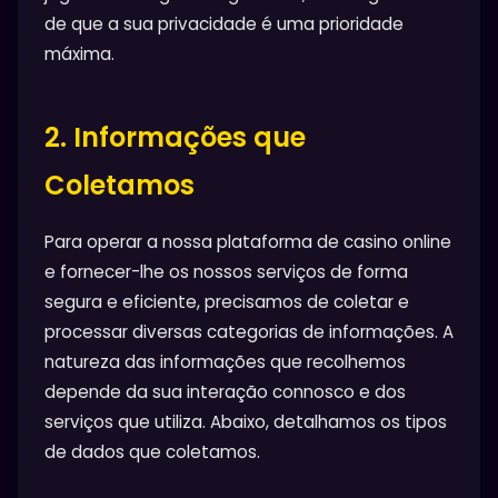
de que a sua privacidade é uma prioridade
máxima.
2. Informações que
Coletamos
Para operar a nossa plataforma de casino online
e fornecer-lhe os nossos serviços de forma
segura e eficiente, precisamos de coletar e
processar diversas categorias de informações. A
natureza das informações que recolhemos
depende da sua interação connosco e dos
serviços que utiliza. Abaixo, detalhamos os tipos
de dados que coletamos.