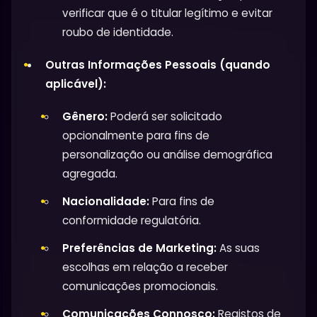
verificar que é o titular legítimo e evitar
roubo de identidade.
Outras Informações Pessoais (quando
aplicável):
Gênero:
Poderá ser solicitado
opcionalmente para fins de
personalização ou análise demográfica
agregada.
Nacionalidade:
Para fins de
conformidade regulatória.
Preferências de Marketing:
As suas
escolhas em relação a receber
comunicações promocionais.
Comunicações Connosco:
Registos de