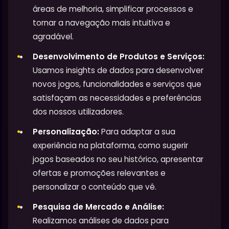
áreas de melhoria, simplificar processos e
tornar a navegação mais intuitiva e
agradável.
Desenvolvimento de Produtos e Serviços:
Usamos insights de dados para desenvolver
novos jogos, funcionalidades e serviços que
satisfaçam as necessidades e preferências
dos nossos utilizadores.
Personalização:
Para adaptar a sua
experiência na plataforma, como sugerir
jogos baseados no seu histórico, apresentar
ofertas e promoções relevantes e
personalizar o conteúdo que vê.
Pesquisa de Mercado e Análise:
Realizamos análises de dados para