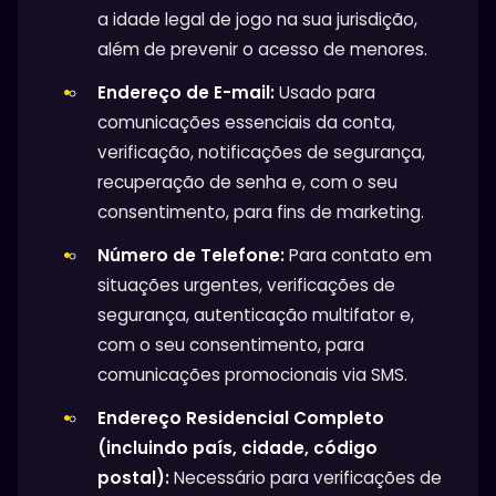
a idade legal de jogo na sua jurisdição,
além de prevenir o acesso de menores.
Endereço de E-mail:
Usado para
comunicações essenciais da conta,
verificação, notificações de segurança,
recuperação de senha e, com o seu
consentimento, para fins de marketing.
Número de Telefone:
Para contato em
situações urgentes, verificações de
segurança, autenticação multifator e,
com o seu consentimento, para
comunicações promocionais via SMS.
Endereço Residencial Completo
(incluindo país, cidade, código
postal):
Necessário para verificações de