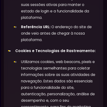
suas sessões ativas para manter o
estado de login e a funcionalidade da
plataforma.
Referência URL:
O endereço do site de
onde veio antes de chegar à nossa
plataforma.
Cookies e Tecnologias de Rastreamento:
Utilizamos cookies, web beacons, pixels e
tecnologias semelhantes para coletar
informações sobre as suas atividades de
navegação. Estes dados são essenciais
para a funcionalidade do site,
autenticação, personalização, análise de
desempenho e, com o seu
consentimento, para fins de marketing.