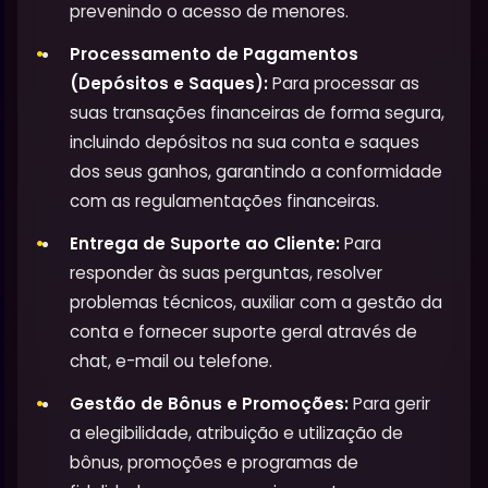
prevenindo o acesso de menores.
Processamento de Pagamentos
(Depósitos e Saques):
Para processar as
suas transações financeiras de forma segura,
incluindo depósitos na sua conta e saques
dos seus ganhos, garantindo a conformidade
com as regulamentações financeiras.
Entrega de Suporte ao Cliente:
Para
responder às suas perguntas, resolver
problemas técnicos, auxiliar com a gestão da
conta e fornecer suporte geral através de
chat, e-mail ou telefone.
Gestão de Bônus e Promoções:
Para gerir
a elegibilidade, atribuição e utilização de
bônus, promoções e programas de