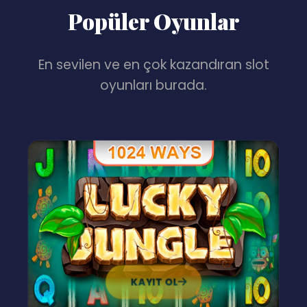
Popüler Oyunlar
En sevilen ve en çok kazandıran slot
oyunları burada.
KAYIT OL