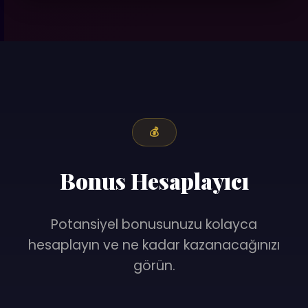
💰
Bonus Hesaplayıcı
Potansiyel bonusunuzu kolayca
hesaplayın ve ne kadar kazanacağınızı
görün.