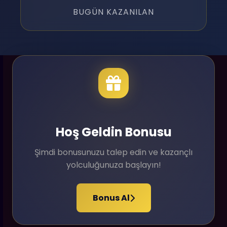
BUGÜN KAZANILAN
Hoş Geldin Bonusu
Şimdi bonusunuzu talep edin ve kazançlı
yolculuğunuza başlayın!
Bonus Al