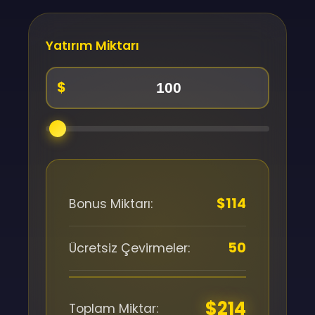
Yatırım Miktarı
$
$114
Bonus Miktarı:
50
Ücretsiz Çevirmeler:
$214
Toplam Miktar: