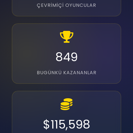
ÇEVRIMIÇI OYUNCULAR
892
BUGÜNKÜ KAZANANLAR
$124,567