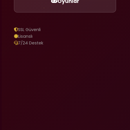
Oyunlar
SSL Güvenli
Lisanslı
7/24 Destek