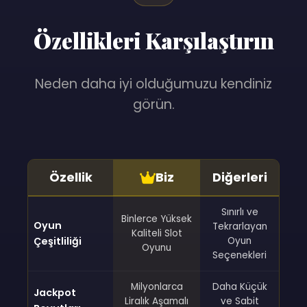
Özellikleri Karşılaştırın
Neden daha iyi olduğumuzu kendiniz
görün.
Özellik
Biz
Diğerleri
Sınırlı ve
Binlerce Yüksek
Oyun
Tekrarlayan
Kaliteli Slot
Çeşitliliği
Oyun
Oyunu
Seçenekleri
Milyonlarca
Daha Küçük
Jackpot
Liralık Aşamalı
ve Sabit