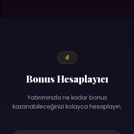
💰
Bonus Hesaplayıcı
Yatırımınızla ne kadar bonus
kazanabileceğinizi kolayca hesaplayın.