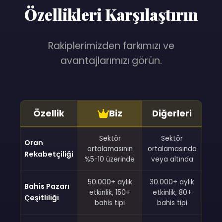
Özellikleri Karşılaştırın
Rakiplerimizden farkımızı ve
avantajlarımızı görün.
Özellik
Biz
Diğerleri
Sektör
Sektör
Oran
ortalamasının
ortalamasında
Rekabetçiliği
%5-10 üzerinde
veya altında
50.000+ aylık
30.000+ aylık
Bahis Pazarı
etkinlik, 150+
etkinlik, 80+
Çeşitliliği
bahis tipi
bahis tipi