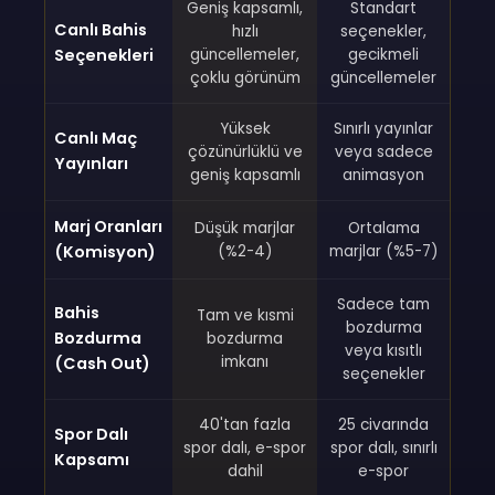
Geniş kapsamlı,
Standart
Canlı Bahis
hızlı
seçenekler,
Seçenekleri
güncellemeler,
gecikmeli
çoklu görünüm
güncellemeler
Yüksek
Sınırlı yayınlar
Canlı Maç
çözünürlüklü ve
veya sadece
Yayınları
geniş kapsamlı
animasyon
Marj Oranları
Düşük marjlar
Ortalama
(Komisyon)
(%2-4)
marjlar (%5-7)
Sadece tam
Bahis
Tam ve kısmi
bozdurma
Bozdurma
bozdurma
veya kısıtlı
imkanı
(Cash Out)
seçenekler
40'tan fazla
25 civarında
Spor Dalı
spor dalı, e-spor
spor dalı, sınırlı
Kapsamı
dahil
e-spor