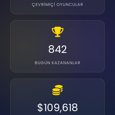
ÇEVRIMIÇI OYUNCULAR
892
BUGÜN KAZANANLAR
$122,573