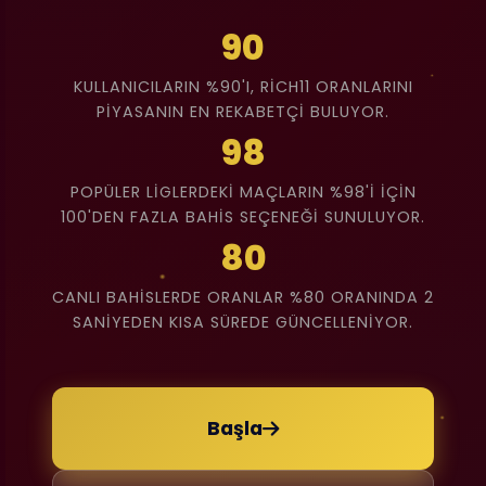
90
KULLANICILARIN %90'I, RICH11 ORANLARINI
PIYASANIN EN REKABETÇI BULUYOR.
98
POPÜLER LIGLERDEKI MAÇLARIN %98'I IÇIN
100'DEN FAZLA BAHIS SEÇENEĞI SUNULUYOR.
80
CANLI BAHISLERDE ORANLAR %80 ORANINDA 2
SANIYEDEN KISA SÜREDE GÜNCELLENIYOR.
Başla