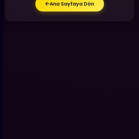
Ana Sayfaya Dön