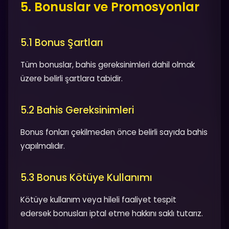
5. Bonuslar ve Promosyonlar
5.1 Bonus Şartları
Tüm bonuslar, bahis gereksinimleri dahil olmak
üzere belirli şartlara tabidir.
5.2 Bahis Gereksinimleri
Bonus fonları çekilmeden önce belirli sayıda bahis
yapılmalıdır.
5.3 Bonus Kötüye Kullanımı
Kötüye kullanım veya hileli faaliyet tespit
edersek bonusları iptal etme hakkını saklı tutarız.