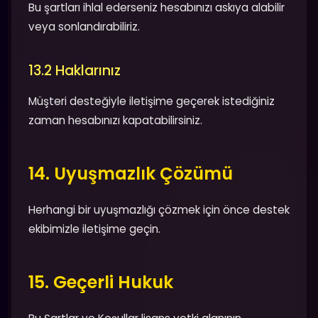
Bu şartları ihlal ederseniz hesabınızı askıya alabilir
veya sonlandırabiliriz.
13.2 Haklarınız
Müşteri desteğiyle iletişime geçerek istediğiniz
zaman hesabınızı kapatabilirsiniz.
14. Uyuşmazlık Çözümü
Herhangi bir uyuşmazlığı çözmek için önce destek
ekibimizle iletişime geçin.
15. Geçerli Hukuk